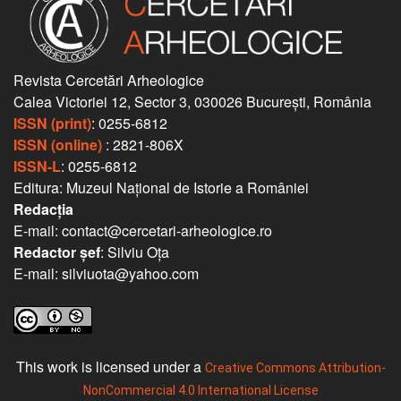
Revista Cercetări Arheologice
Calea Victoriei 12, Sector 3, 030026 București, România
ISSN (print)
: 0255-6812
ISSN (online)
: 2821-806X
ISSN-L
: 0255-6812
Editura: Muzeul Național de Istorie a României
Redacția
E-mail: contact@cercetari-arheologice.ro
Redactor șef
: Silviu Oța
E-mail: silviuota@yahoo.com
This work is licensed under a
Creative Commons Attribution-
NonCommercial 4.0 International License