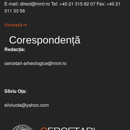
E-mail: direct@mnir.ro Tel: +40 21 315 82 07 Fax: +40 21
311 33 56
Vizitează
Corespondență
Redacţia:
cercetari-arheologice@mnir.ro
Silviu Oţa:
silviuota@yahoo.com