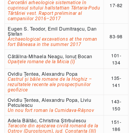
Cercetări arheologice sistematice în
17-82
cuprinsul sitului hallstattian Tărtaria-Podu
Tărtăriei vest. Raport preliminar al
campaniilor 2016–2017
Eugen S. Teodor, Emil Dumitrașcu, Dan
Ștefan
83-98
Archaeological excavations at the roman
fort Băneasa in the summer 2017
101-
Cătălina-Mihaela Neagu, Ionuț Bocan
Opaițele romane de la Micia (I)
134
Ovidiu Țentea, Alexandru Popa
135-
Castrul și băile romane de la Hoghiz –
rezultatele recente ale prospecțiunilor
141
geofizice
Ovidiu Țentea, Alexandru Popa, Liviu
143-
Petculescu
150
Un nou fort roman la Cumidava-Râşnov
Adela Bâltâc, Christina Știrbulescu
151-
Teracote din așezarea civilă romană de la
186
Ostrov (Durostorum), jud. Constanța (III)