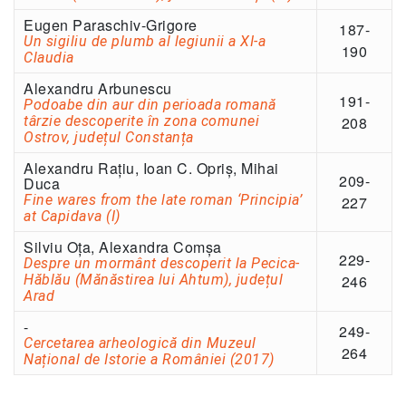
Eugen Paraschiv-Grigore
187-
Un sigiliu de plumb al legiunii a XI-a
190
Claudia
Alexandru Arbunescu
191-
Podoabe din aur din perioada romană
târzie descoperite în zona comunei
208
Ostrov, județul Constanța
Alexandru Rațiu, Ioan C. Opriș, Mihai
209-
Duca
Fine wares from the late roman ‘Principia’
227
at Capidava (I)
Silviu Oța, Alexandra Comșa
229-
Despre un mormânt descoperit la Pecica-
Hăblău (Mănăstirea lui Ahtum), județul
246
Arad
-
249-
Cercetarea arheologică din Muzeul
264
Național de Istorie a României (2017)